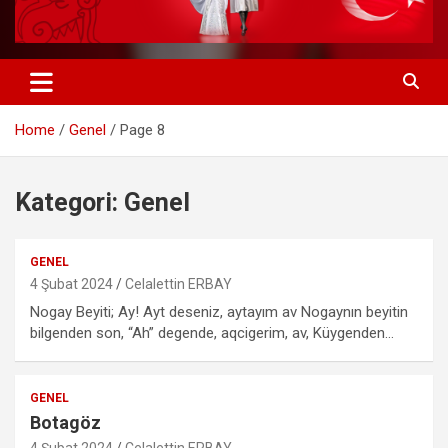
Home
Genel
Page 8
Kategori:
Genel
GENEL
4 Şubat 2024
Celalettin ERBAY
Nogay Beyiti; Ay! Ayt deseniz, aytayım av Nogaynın beyitin
bilgenden son, “Ah” degende, aqcigerim, av, Küygenden…
GENEL
Botagöz
4 Şubat 2024
Celalettin ERBAY