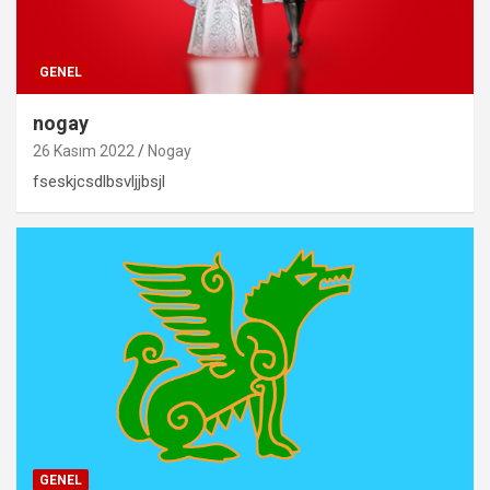
GENEL
nogay
26 Kasım 2022
Nogay
fseskjcsdlbsvljjbsjl
GENEL