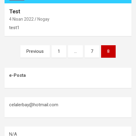
Test
4 Nisan 2022
Nogay
test1
Yazı
Previous
1
…
7
8
sayfalaması
e-Posta
celalerbay@hotmail.com
N/A