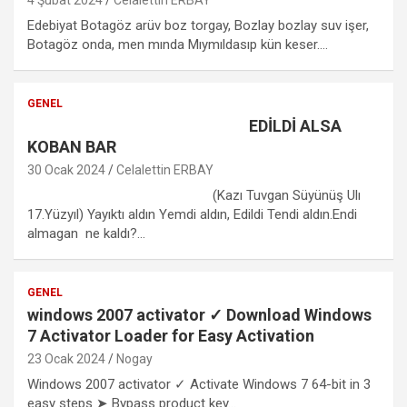
Edebiyat Botagöz arüv boz torgay, Bozlay bozlay suv işer,
Botagöz onda, men mında Mıymıldasıp kün keser.…
GENEL
EDİLDİ ALSA
KOBAN BAR
30 Ocak 2024
Celalettin ERBAY
(Kazı Tuvgan Süyünüş Ulı
17.Yüzyıl) Yayıktı aldın Yemdi aldın, Edildi Tendi aldın.Endi
almagan ne kaldı?…
GENEL
windows 2007 activator ✓ Download Windows
7 Activator Loader for Easy Activation
23 Ocak 2024
Nogay
Windows 2007 activator ✓ Activate Windows 7 64-bit in 3
easy steps ➤ Bypass product key…