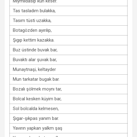
Mıymıldasıp kün keser.
Tas tasladım bulakka,
Tasım tüsti uzakka,
Botagözden ayırılıp,
Şıgıp kettim kazakka.
Buz üstinde buvak bar,
Buvaktı alar şuvak bar,
Munaytnaşi, keltayder
Mun tarkatar bugak bar.
Bozalı şölmek moynı tar,
Bolcal kesken küyim bar,
Sol bolcalda kelmesen,
Şıgar-şıkpas yanım bar.
Yavırın yapkan yalkm şaş