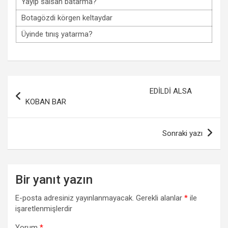
Yayıp salsan batarma?
Botagözdi körgen keltaydar
Üyinde tınış yatarma?
Yazı
EDİLDİ ALSA
gezinmesi
KOBAN BAR
Sonraki yazı
Bir yanıt yazın
E-posta adresiniz yayınlanmayacak.
Gerekli alanlar
*
ile
işaretlenmişlerdir
Yorum
*