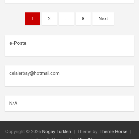
Yazı
1
2
…
8
Next
sayfalaması
e-Posta
celalerbay@hotmail.com
N/A
Copyright © 2026
Nogay Türkleri
Theme by:
Theme Horse