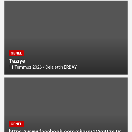
GENEL
Taziye
11 Temmuz 2026
Celalettin ERBAY
GENEL
https://www.facebook.com/share/1CygUzxJS