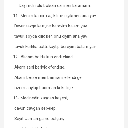
Dayımdın ulu bolsan da men karamam.
11- Menim karnım aşıktı,ne ciyikmen ana yav.
Davar tavga ketti,ne bereyim balam yav
tavuk soyda cilik ber, onu ciyim ana yav.
tavuk kurkka cattı, kaytıp bereyim balam yav.
12- Aksam boldu kün endi ekindi.
Akam seni beriyik efendige.
Akam berse men barmam efendi ge.
özüm saylap barırman kekellige.
13- Medinedin kaşgan keşesi,
cavun cavgan sebelep.
Seyit Osman ga ne bolgan,