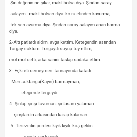
Şın değenin ne şikar, makıl bolsa diya. Şından saray
salayım, makıl bolsan diya. kozu etinden kavurma,
tek sen avurma diya. Şından saray salayım anan barma
diya.
2-Altı patlardı aldım, avga kettim. Ketegendin astından
Torgay soktum. Torgaydı soyup toy ettim,
mol mol cetti, arka sanını taslap sadaka ettim.
3- Eşki eti cemeymen. tannayımda katadı.
Men soktanga(Kayın) barmayman,
etegimde tergeydi.
4- Şınlap şınşı tuvuman, şınlasam yalaman.
şınşılardın arkasından karap kalaman.
5- Terezedin perdesi kıyık kıyık. koş geldin
mında, cartı mıyık.