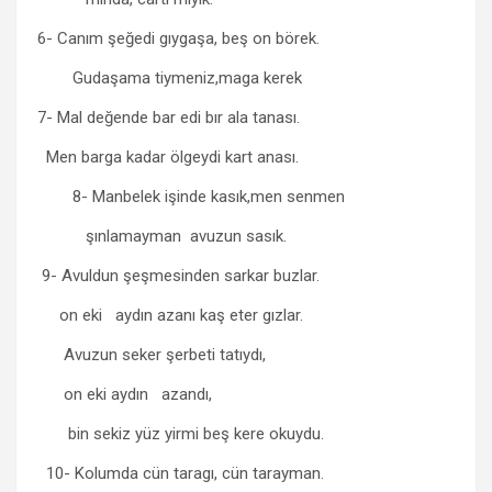
6- Canım şeğedi gıygaşa, beş on börek.
Gudaşama tiymeniz,maga kerek
7- Mal değende bar edi bır ala tanası.
Men barga kadar ölgeydi kart anası.
8- Manbelek işinde kasık,men senmen
şınlamayman avuzun sasık.
9- Avuldun şeşmesinden sarkar buzlar.
on eki aydın azanı kaş eter gızlar.
Avuzun seker şerbeti tatıydı,
on eki aydın azandı,
bin sekiz yüz yirmi beş kere okuydu.
10- Kolumda cün taragı, cün tarayman.