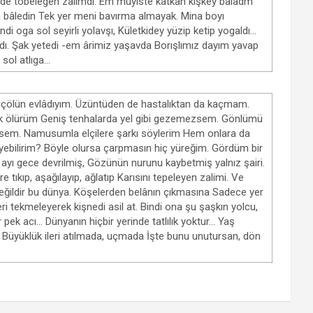
sin de töbelegen zalimdi. Em müyiste katkan kişkey baladm
bâledin Tek yer meni bavırma almayak. Mina boyı
di oga sol seyirli yolavşı, Kületkidey yüzip ketip yogaldı…
ydı. Şak yetedi -em ârimiz yaşavda Borışlımız dayım yavap
 sol atlıga…
 çölün evlâdıyım. Üzüntüden de hastalıktan da kaçmam.
rak ölürüm Geniş tenhalarda yel gibi gezemezsem. Gönlümü
sem. Namusumla elçilere şarkı söylerim Hem onlara da
leyebilirim? Böyle olursa çarpmasın hiç yüreğim. Gördüm bir
ış, ayı gece devrilmiş, Gözünün nurunu kaybetmiş yalnız şairi.
e tıkıp, aşağılayıp, ağlatıp Karısını tepeleyen zalimi. Ve
eğildir bu dünya. Köşelerden belânın çıkmasına Sadece yer
tekmeleyerek kişnedi asil at. Bindi ona şu şaşkın yolcu,
pek acı… Dünyanın hiçbir yerinde tatlılık yoktur… Yaş
 Büyüklük ileri atılmada, uçmada İşte bunu unutursan, dön