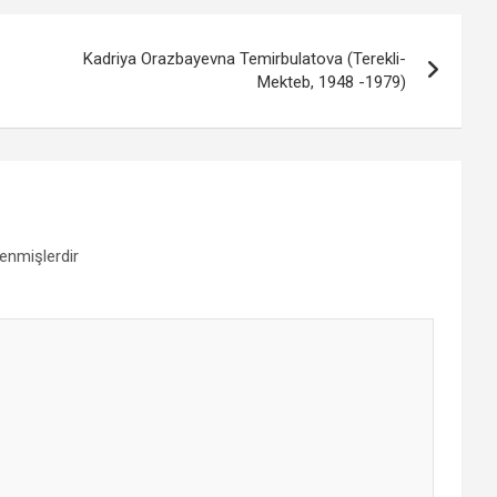
Kadriya Orazbayevna Temirbulatova (Terekli-
Mekteb, 1948 -1979)
lenmişlerdir