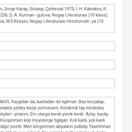
sim, Smap Karap, Sırlasıp, Çerkessk 1975; İ. H. Kalmıkov, R.
0-226; Ş. A. Kurman- gulova, Nogay Literaturası (10 klass),
va, M.S.Kireyev, Nogay Literaturası-Hrestomati- ya (10
liktifL Kaygıdan da, kastadan da tıgılman. Bas korşalap,
 avlakta yeldey kezip yürmesem. Könilimdi tap kördedey
ri -yırlanm, Em olarga kerek yürek kenlii. Aytşı, kaytip
genmen kop müyislerge tıgılgan. Koli kanlı, yolı kanlı
 yalgız poetti. Men körgenmen akşaların pullatıp Yasırtmnan