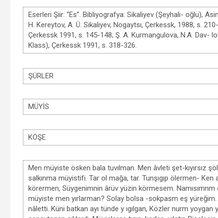
Eserleri Şiir: “Es”. Bibliyografya: Sikaliyev (Şeyhali- oğlu), A
H. Kereytov, A. Ü. Sikaliyev, Nogaytsı, Çerkessk, 1988, s. 21
Çerkessk 1991, s. 145-148; Ş. A. Kurmangulova, N.A. Dav- lo
Klass), Çerkessk 1991, s. 318-326.
ŞÜRLER
MÜYİS
KÖŞE
Men müyiste ösken bala tuvılman. Men âvleti şet-kıyırsız şöl
salkınma müyistifi. Tar ol mağa, tar. Tunşıgıp ölermen- Ken
körermen, Süygenimnin ârüv yüzin körmesem. Namısımnm elşile
müyiste men yırlarman? Solay bolsa -sokpasm eş yüreğim. Kör
nâletti. Küni batkan ayı tünde y ıgılgan, Közler nurm yoygan