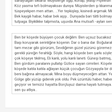
sanaytagan sıklardı. Müyislerge tıgıp, korlap, yılatıp Pişele
Köz yasma tefi bolmayaksav dunıya. Müyislerden şı kkanma 
tüspeyekpen men attan.. …Yer tepkişlep, kisinedi argımak. Min
Bek kaygılı habar, habar bek aşşı… Dunıyada bari tâtli bolma
tutpaga. Biyiklikke talpmısta, uşuvda Ana mutsafi -aylan sen
Ben bir köşede büyüyen çocuk değilim. Ben uçsuz bucaksız
Başı koruyarak serinliğine köşenin. Dar o bana dar. Boğula
tam mezar gibi görürüm, Sevdiğimin güzel yüzünü göremez
gerekli yüreğin ferahlığı. Söyle, hangi köşede ben şarkı söy
çok köşeye tıkılmış, Eli kanlı, yolu kanlı laneti. Güneşi batm
Ben gördüm paralarını pullatıp Gizlice sayan cimrileri. Köşeler
köşede katıla katıla ağlayan küçük çocuğun Gözyaşıyla bir d
beni bağrına almayacak. Mina boyu düşmeyeceğim attan. Yeri 
Gölge gibi yüzüp giderek yok oldu. Pek üzüntülü haber, haber 
geçiyor ve temiziz hayatta Borçluyuz daima hayatı tutmaya.
sen şu atlıya…