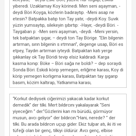
yiberedi. Uzaklamay Koy körinedi. Men seni aşayman, -
deydi Böri Koyga, közlerin badıraytıp. -Meni asap ne
etesin? Batpakka batıp ton Tay yatır, -deydi Koy. Suvık
yüzin yumsaytıp, silekeyin şıbırtıp: -Hayır, -deydi Böri. -
Taygabarı p: -Men seni aşayman, -deydi. -Meni yersin,
tek batpaktan şıgar, – deydi ton Tay Börige. “Elin bilgenin
artırman, sırın bilgenin s ırtmnan”, degenge usap, Böri es
etpey, Taydın artırman iyteydi. Batpaktan katı yerge
şıkkanlay ok Tay Böridi tevip elsiz kaldıradı. Karga
kasma konıp: Böke – Böri sağa ne boldı? – dep soraydı.
Sonda Böri: Eskidi körip yemegen, erliğime karası, Koy di
körip yemegen korlıgıma karası, Batpaktan tay şıgarıp
basım, közim kaltırap, Yatkanıma karası,
“Korkut dediysek ciğerimizi yakacak kadar korkut
demedik” der tilki. Mert bıldırcını yakalayarak “Seni
yiyeceğim ” der.”Gözlerini kan mı bürüdü, görmüyor
musun, avcı geliyor” der bıldırcın.”Hani, nerede? ” der
tilki. Bu arada bıldırcın uçup gider. Ekiz tulpar atı, iki iti ve
tüfeği olan bir genç, tilkiyi öldürür. Avcı genç, elbise