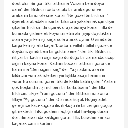
dost olur. Bir gün tilki, bıldırcına “Azizim beni doyur
sana” der. Bıldırcın üstü örtülü bir araba görür ve
arabanın biraz ötesine konar. “Ne güzel bir bıldırcın ”
diyerek arabadaki insanlar bıldırcını yakalamak için dışarı
çıkarlar. Bıldırcın da uçarak oraya buraya konar. Tilki de
bu arada gizlenerek koyunun etini alır. yiyip doyduktan
sonra yağlı kemiği sağa sola atarak oynar. O sırada bir
karga kemiği alıp kaçar.”Dostum, vallahi tallahi güzelce
doydum, şimdi beni bir güldür sene ” der tilki. Bıldırcın,
ihtiyar bir kadının sığır sağıp durduğu bir zamanda, uçup
sığırın başına konar. Kadının kocası, bıldırcını görünce
hanımına “Sen sığırını sağ” der. Yaşlı adam; asa ile
bıldırcını vurmak isterken yanlışlıkla asayı hanımına
vurur. Bu durumu gören tilki de katıla katıla güler. “Vallahi
çok hoşlandım, şimdi beni bir korkutsana ” der tilki.
Bıldırcın, tilkiye “Yum gözünü ” der. Bıldırcın az sonra
tilkiye “Aç gözünü ” der. O sırada Büyük Nogay adeti
gereğince kazı-kuğusu ile, iti-kuşu ile bir zengin göçüp
gitmektedir. Tilki, gözlerini açtığı vakit havlayıp duran
dört itin arasında kaldığını görür. Tilki, buradan zar zor
kaçarak canını kurtarır.