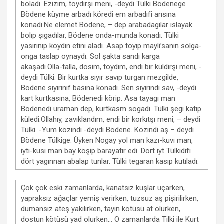
boladı. Ezizim, toydırşı meni, -deydi Tülki Bödenege
Bödene küyme arbadı köredi em arbadıfi arısına
konadı.Ne elemet Bödene, – dep arabadagılar ıslayak
bolıp şıgadılar, Bödene onda-munda konadı. Tülki
yasırınıp koydın etini aladı. Asap toyıp mayli’sanın solga-
onga taslap oynaydı. Sol şakta sandı karga
akaşadı.Olla-talla, dosim, toydım, endi bir küldirşi meni, -
deydi Tülki. Bir kurtka sıyır savıp turgan mezgilde,
Bödene sıyırınıf basına konadı. Sen sıyırındı sav, -deydi
kart kurtkasına, Bödenedi körip. Asa tayagı man
Bödenedi uraman dep, kurtkasm sogadı. Tülki şegi katıp
küledi.Ollahıy, zavıklandım, endi bir korkıtşı meni, – deydi
Tülki. -Yum közindi -deydi Bödene. Közindi aş – deydi
Bödene Tülkige. Üyken Nogay yol man kazı-kuvı man,
iyti-kusı man bay köşip barayatır edi. Dört iyt Tülkidifi
dört yagınnan abalap tunlar. Tülki tegaran kasıp kutıladı.
Çok çok eski zamanlarda, kanatsız kuşlar uçarken,
yapraksız ağaçlar yemiş verirken, tuzsuz aş pişirilirken,
dumansız ateş yakılırken, tayın kötüsü at olurken,
dostun kötüsü yad olurken… O zamanlarda Tilki ile Kurt