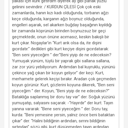
yakası için kürk getirdim diyerek ay gibi parlak yüzlü
gelinini sevindirir.
/ KURDUN ÇİLESİ
Çok çok eski
zamanlarda, hanın kızı kadı olduğunda, torbanın ağzı
keçe olduğunda, karganın ağzı boynuz olduğunda,
engelleri aşarak, sel akarken buğday başağının kıyıldığı
bir zamanda köprünün birinden boynuzsuz bir geçi
geçmektedir, onun önüne acımasız, keskin bakışlı bir
kurt çıkar. Nogaylar’in “Kurt arık olsa da, ite dişini
gıcırdatır.” dedikleri gibi kurt keçiye dişini gıcırdatarak:
“Ben seni yiyeceğim ” der.”Beni yiyip de ne edeceksin?
Yumuşak yünüm, tüylü bir yaprak gibi sallana sallana,
zar zor yürü yebiliyorum. Ardımdan bal kuyruklu, yününü
çekince yağ çıkan bir koyun geliyor” der keçi. Kurt,
merhamete gelerek keçiyi bırakır. Aradan çok geçmeden
koyun görünür. Kurt, gözlerini koyuna dikerek, “Ben seni
yiye­ceğim ” der. Koyun, “Beni yiyip de ne edeceksin?”
Bataklığa saplanmış bir doru tay var” der. Soğuk yüzünü
yumuşatıp, salyasını saçarak: -“Hayırdır” der kurt. Tayın
yanına vararak: “Bene seni yiyeceğim ” der. Doru tay,
kurda: “Beni yemesine yersin, yalnız önce beni bataktan
çıkar” der. “Halini bildiğinin ardından, sırrını bildiğinin
sırtından” sözü gibi, kurt düşünmeden tayın ardından