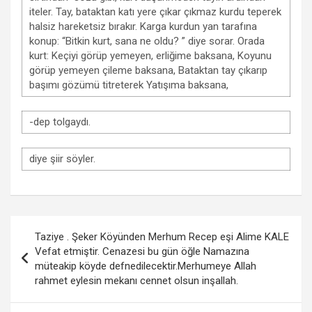
iteler. Tay, bataktan katı yere çıkar çıkmaz kurdu teperek
halsiz hareketsiz bırakır. Karga kurdun yan tarafına
konup: “Bitkin kurt, sana ne oldu? ” diye sorar. Orada
kurt: Keçiyi görüp yemeyen, erliğime baksana, Koyunu
görüp yemeyen çileme baksana, Bataktan tay çıkarıp
başımı gözümü titreterek Yatışıma baksana,
-dep tolgaydı.
diye şiir söyler.
Yazı
Taziye . Şeker Köyünden Merhum Recep eşi Alime KALE
gezinmesi
Vefat etmiştir. Cenazesi bu gün öğle Namazına
müteakip köyde defnedilecektir.Merhumeye Allah
rahmet eylesin mekanı cennet olsun inşallah.