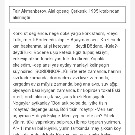
Tair Akmanbetov, Alal qosaq, Çerkssk, 1985 kitabından
alınmıştır.
Korkı st değ ende, nege öpke yağıp korkıstasm, -deydi
Tülki, mertli Bödenedi ıslap. – Aşayman seni. Közlerindi
kan baskanma, afişi keteyatır, – deydi Bödene. -Kala?-
deydiTülki. Bödene uşıp ketedi. Egiz tulpar, eki iytli,
enkeyip atkan tübekli yas tülkidi öltiredi. Yagalık
ekeledim, -dep ansı yas ayday manlaylı kelinşegin
süyindiredi.
BÖRİDİNKORLIĞI
Erte erte zamanda, harının
kızı kadı zamanda, dormadm avızı kiyiz zamanda,
kargadm avızı müyiz zamanda, bağ ana avıp, suv ağıp,
biydaydın bası kıyılgan zamanda, bir köpirden tokal Eski
ötedi, onıfi aldına şıtasız, şurış közli Böri şıgadı.
Nogaylar aytkanlay “Böri arık bolsa da, iytke tisin
ırcaytar,” degenge usap, Böri tisin ırcaytıp: -Men seni
aşayman – deydi Eşkige. Meni yep ne ete sin? Yibek
yünim, tükli yapıraktay salpırap, ı lbırap tegaran yürimen.
Ar- 11mnan bal kuyrıklı, yünin tartkanda may şıkkan koy
keleyatır, – deydi Eski. Böri, yüzine nur tögilip, Eskidi