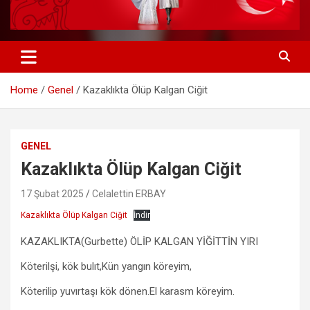
Home
Genel
Kazaklıkta Ölüp Kalgan Ciğit
GENEL
Kazaklıkta Ölüp Kalgan Ciğit
17 Şubat 2025
Celalettin ERBAY
Kazaklıkta Ölüp Kalgan Ciğit
İndir
KAZAKLIKTA(Gurbette) ÖLİP KALGAN YİĞİTTİN YIRI
Köterilşi, kök bulıt,Kün yangın köreyim,
Köterilip yuvırtaşı kök dönen.El karasm köreyim.