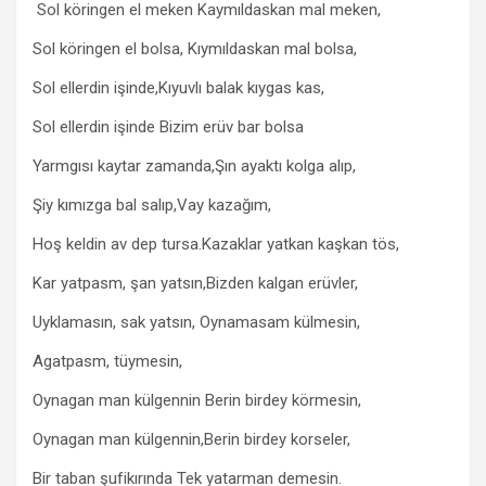
Sol köringen el meken Kaymıldaskan mal meken,
Sol köringen el bolsa, Kıymıldaskan mal bolsa,
Sol ellerdin işinde,Kıyuvlı balak kıygas kas,
Sol ellerdin işinde Bizim erüv bar bolsa
Yarmgısı kaytar zamanda,Şın ayaktı kolga alıp,
Şiy kımızga bal salıp,Vay kazağım,
Hoş keldin av dep tursa.Kazaklar yatkan kaşkan tös,
Kar yatpasm, şan yatsın,Bizden kalgan erüvler,
Uyklamasın, sak yatsın, Oynamasam külmesin,
Agatpasm, tüymesin,
Oynagan man külgennin Berin birdey körmesin,
Oynagan man külgennin,Berin birdey korseler,
Bir taban şufikırında Tek yatarman demesin.