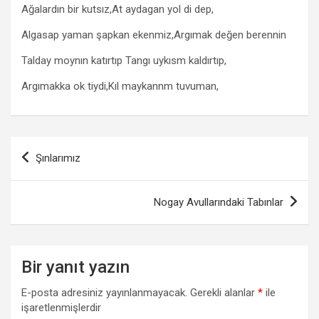
Ağalardın bir kutsız,At aydagan yol di dep,
Algasap yaman şapkan ekenmiz,Argımak değen berennin
Talday moynın katırtıp Tangı uykısm kaldırtıp,
Argımakka ok tiydi,Kıl maykannm tuvuman,
Yazı
Şınlarımız
gezinmesi
Nogay Avullarındaki Tabınlar
Bir yanıt yazın
E-posta adresiniz yayınlanmayacak.
Gerekli alanlar
*
ile
işaretlenmişlerdir