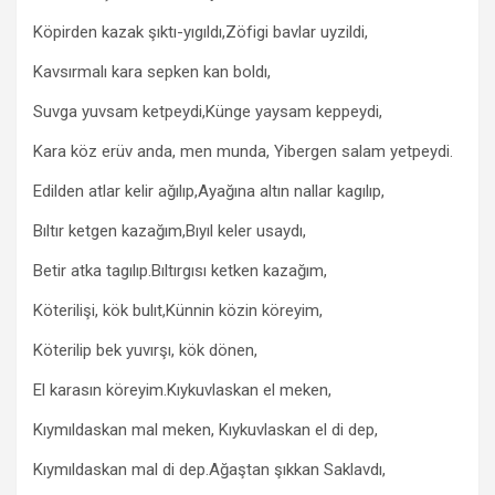
Köpirden kazak şıktı-yıgıldı,Zöfigi bavlar uyzildi,
Kavsırmalı kara sepken kan boldı,
Suvga yuvsam ketpeydi,Künge yaysam keppeydi,
Kara köz erüv anda, men munda, Yibergen salam yetpeydi.
Edilden atlar kelir ağılıp,Ayağına altın nallar kagılıp,
Bıltır ketgen kazağım,Bıyıl keler usaydı,
Betir atka tagılıp.Bıltırgısı ketken kazağım,
Köterilişi, kök bulıt,Künnin közin köreyim,
Köterilip bek yuvırşı, kök dönen,
El karasın köreyim.Kıykuvlaskan el meken,
Kıymıldaskan mal meken, Kıykuvlaskan el di dep,
Kıymıldaskan mal di dep.Ağaştan şıkkan Saklavdı,